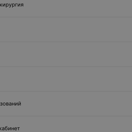
хирургия
азований
кабинет