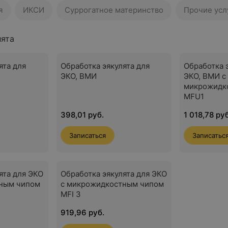
я
ИКСИ
Суррогатное материнство
Прочие усл
лята
ята для
Обработка эякулята для
Обработка 
ЭКО, ВМИ
ЭКО, ВМИ с
микрожидк
MFU1
398,01 руб.
1 018,78 ру
Записаться
Записатьс
ята для ЭКО
Обработка эякулята для ЭКО
ным чипом
с микрожидкостным чипом
MFI 3
919,96 руб.