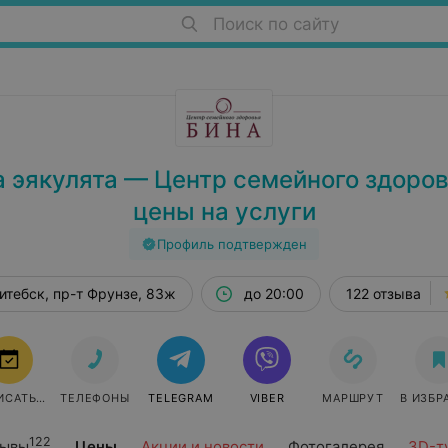
Поиск по сайту
 эякулята — Центр семейного здоро
цены на услуги
Профиль подтвержден
итебск, пр-т Фрунзе, 83ж
до 20:00
122 отзыва
ИСАТЬСЯ
ТЕЛЕФОНЫ
TELEGRAM
VIBER
МАРШРУТ
В ИЗБР
122
зывы
Цены
Акции и новости
Фотогалерея
3D-т