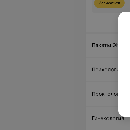
Записаться
Пакеты ЭКО
Психология
Проктология
Гинекология