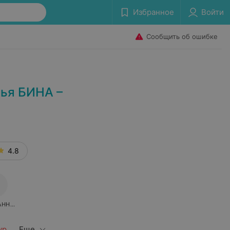
Избранное
Войти
Сообщить об ошибке
вья БИНА –
4.8
АННОЕ
ур
Еще