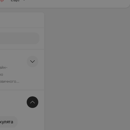
айн-
но
рвичного
кулята