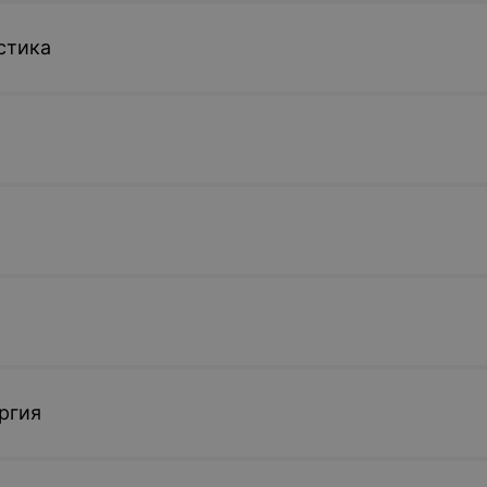
стика
ргия