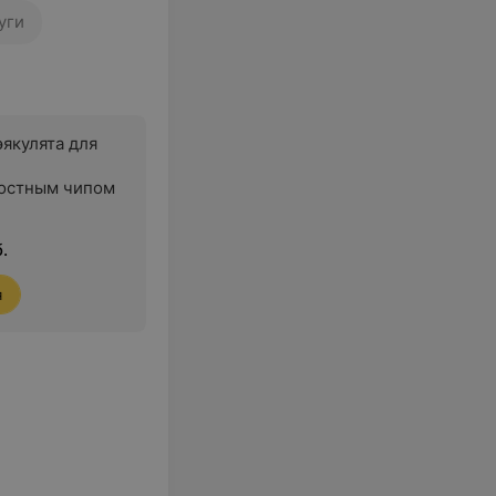
уги
эякулята для
остным чипом
б.
я