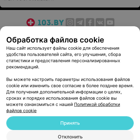
манипуляцией по
второй
назначению
квалификационной
категории
18,50 руб.
23,94 руб.
О проекте
Записаться
Новости проекта
Размещение рекламы
Записаться
Обработка файлов cookie
Медицинский маркетинг
Публичный договор
Повторный прием
Повторный прием
Наш сайт использует файлы cookie для обеспечения
Пользовательское соглашение
Способы оплаты
акушера-гинеколога
акушера-гинеколога
удобства пользователей сайта, его улучшения, сбора
Вакансии
Партнеры
высшей
доктора медицинских
статистики и предоставления персонализированных
квалификационной
наук
рекомендаций.
Написать руководителю 103.by
категории
Написать в поддержку
27,90 руб.
30,94 руб.
Вы можете настроить параметры использования файлов
Персональные настройки cookie
cookie или изменить свое согласие в более позднее время.
Записаться
Записаться
Для получения дополнительной информации о целях,
Обработка персональных данных
сроках и порядке использования файлов cookie вы
можете ознакомиться с нашей
Политикой обработки
Повторный прием
Повторный прием
файлов cookie
акушера-гинеколога
акушера-гинеколога
доцента, кандидата
кандидата медицинских
Принять
медицинских наук
наук
30,94 руб.
Отклонить
29,90 руб.
© 2026 ООО «Артокс Лаб», УНП 191700409
| 220012, Республика Беларусь,