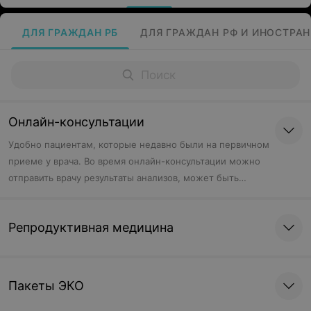
ДЛЯ ГРАЖДАН РБ
ДЛЯ ГРАЖДАН РФ И ИНОСТРА
Онлайн-консультации
Удобно пациентам, которые недавно были на первичном
приеме у врача. Во время онлайн-консультации можно
отправить врачу результаты анализов, может быть
скорректировано назначенное ранее лечение, врачу
можно задать вопросы, если они остались после
Репродуктивная медицина
первичного приема.
Пакеты ЭКО