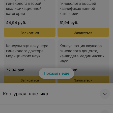
гинеколога второй
гинеколога высшей
квалификационной
квалификационной
категории
категории
44,94 руб.
51,94 руб.
Записаться
Записаться
Консультация акушера-
Консультация акушера-
гинеколога доктора
гинеколога доцента,
медицинских наук
кандидата медицинских
наук
72,94 руб.
67,70 руб.
Показать ещё
Записаться
Записаться
Консультация акушера-
Консультация акушера-
Контурная пластика
гинеколога кандидата
гинеколога первой
медицинских наук
квалификационной
категории