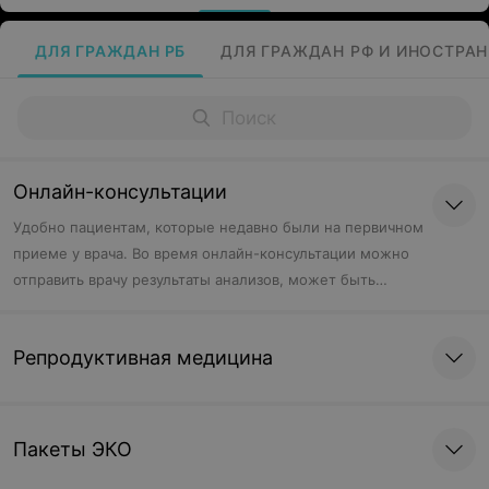
ДЛЯ ГРАЖДАН РБ
ДЛЯ ГРАЖДАН РФ И ИНОСТРА
Онлайн-консультации
Удобно пациентам, которые недавно были на первичном
приеме у врача. Во время онлайн-консультации можно
отправить врачу результаты анализов, может быть
скорректировано назначенное ранее лечение, врачу
можно задать вопросы, если они остались после
Репродуктивная медицина
первичного приема.
Пакеты ЭКО