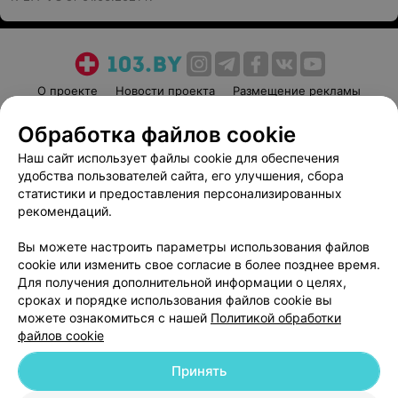
под в/в анестезией
френулопластикой
под в/в анестезией
956,95 руб.
805 руб.
О проекте
Новости проекта
Размещение рекламы
Записаться
Записаться
Медицинский маркетинг
Публичный договор
Обработка файлов cookie
Пользовательское соглашение
Способы оплаты
Френулопластика
Удаление кист придатка
Наш сайт использует файлы cookie для обеспечения
яичка
Вакансии
Партнеры
под в/в анестезией
удобства пользователей сайта, его улучшения, сбора
под в/в анестезией
Написать руководителю 103.by
статистики и предоставления персонализированных
337,85 руб.
589,30 руб.
рекомендаций.
Написать в поддержку
Персональные настройки cookie
Записаться
Записаться
Вы можете настроить параметры использования файлов
cookie или изменить свое согласие в более позднее время.
Обработка персональных данных
Для получения дополнительной информации о целях,
Иссечение фибромы
Операция при
сроках и порядке использования файлов cookie вы
(семенного канатика)
варикоцеле
можете ознакомиться с нашей
Политикой обработки
под в/в анестезией
под в/в анестезией
файлов cookie
544,34 руб.
494,55 руб.
Принять
© 2026 ООО «Артокс Лаб», УНП 191700409
| 220012, Республика Беларусь,
Записаться
Записаться