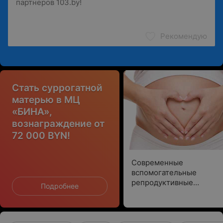
Рекомендую
Стать суррогатной
матерью в МЦ
«БИНА»,
вознаграждение от
72 000 BYN!
Современные
вспомогательные
репродуктивные
Подробнее
технологии (ВРТ) в Цент
Семейного Здоровья
«БИНА»