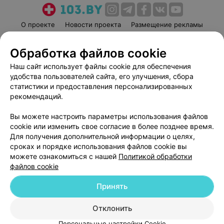
О проекте
Новости проекта
Размещение рекламы
Медицинский маркетинг
Публичный договор
Обработка файлов cookie
Пользовательское соглашение
Способы оплаты
Наш сайт использует файлы cookie для обеспечения
Вакансии
Партнеры
удобства пользователей сайта, его улучшения, сбора
Написать руководителю 103.by
статистики и предоставления персонализированных
Написать в поддержку
рекомендаций.
Персональные настройки cookie
Вы можете настроить параметры использования файлов
Обработка персональных данных
cookie или изменить свое согласие в более позднее время.
Для получения дополнительной информации о целях,
сроках и порядке использования файлов cookie вы
можете ознакомиться с нашей
Политикой обработки
файлов cookie
Принять
© 2026 ООО «Артокс Лаб», УНП 191700409
| 220012, Республика Беларусь,
г. Минск, улица Толбухина, 2, пом. 16 | help@103.by
Отклонить
Служба поддержки
+375 291212755
Персональные настройки Cookie